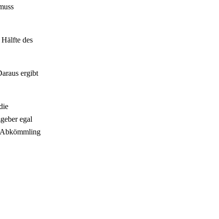
 muss
 Hälfte des
araus ergibt
die
zgeber egal
en Abkömmling