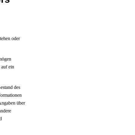
tehen oder
rmögen
 auf ein
Bestand des
nformationen
 Angaben über
andere
d