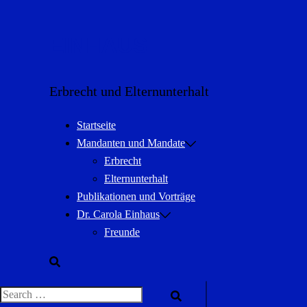
Zum
Inhalt
EINHAUS
springen
Erbrecht und Elternunterhalt
Startseite
Mandanten und Mandate
Erbrecht
Elternunterhalt
Publikationen und Vorträge
Dr. Carola Einhaus
Freunde
Suche
Search…