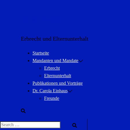
Zum
Inhalt
EINHAUS
springen
Erbrecht und Elternunterhalt
Startseite
Mandanten und Mandate
Erbrecht
Elternunterhalt
Publikationen und Vorträge
Dr. Carola Einhaus
Freunde
Suche
Search…