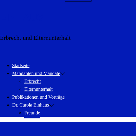
EINHAUS
Erbrecht und Elternunterhalt
Menü
schließen
Startseite
Mandanten und Mandate
Erbrecht
Elternunterhalt
Publikationen und Vorträge
Dr. Carola Einhaus
Freunde