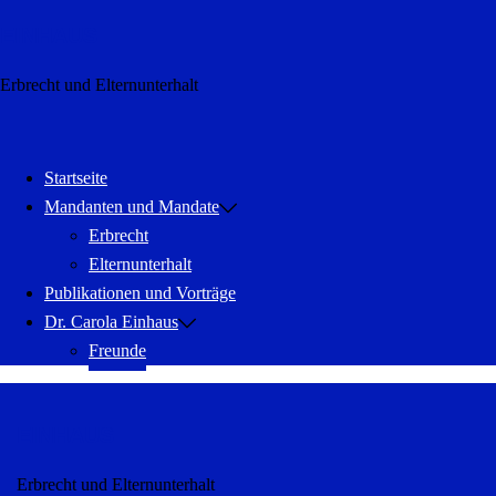
Zum
EINHAUS
Inhalt
springen
Erbrecht und Elternunterhalt
Menü
schließen
Startseite
Mandanten und Mandate
Erbrecht
Elternunterhalt
Publikationen und Vorträge
Dr. Carola Einhaus
Freunde
EINHAUS
Erbrecht und Elternunterhalt