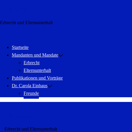
Zum
EINHAUS
Inhalt
springen
Erbrecht und Elternunterhalt
Menü
schließen
Startseite
Mandanten und Mandate
Erbrecht
Elternunterhalt
Publikationen und Vorträge
Dr. Carola Einhaus
Freunde
EINHAUS
Erbrecht und Elternunterhalt