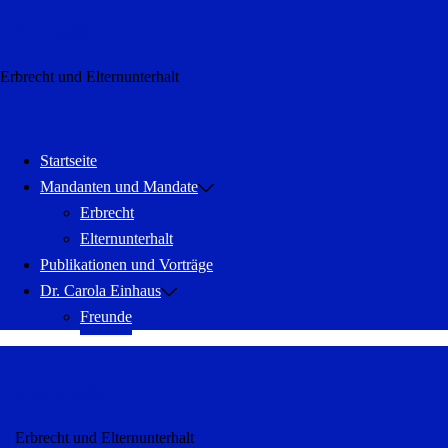
Zum
EINHAUS
Inhalt
springen
Erbrecht und Elternunterhalt
Menü
schließen
Startseite
Mandanten und Mandate
Erbrecht
Elternunterhalt
Publikationen und Vorträge
Dr. Carola Einhaus
Freunde
EINHAUS
Erbrecht und Elternunterhalt