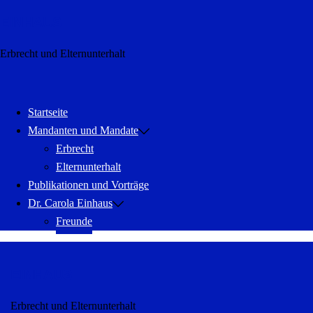
Zum
EINHAUS
Inhalt
springen
Erbrecht und Elternunterhalt
Menü
schließen
Startseite
Mandanten und Mandate
Erbrecht
Elternunterhalt
Publikationen und Vorträge
Dr. Carola Einhaus
Freunde
EINHAUS
Erbrecht und Elternunterhalt