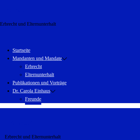
Zum
EINHAUS
Inhalt
springen
Erbrecht und Elternunterhalt
Menü
schließen
Startseite
Mandanten und Mandate
Erbrecht
Elternunterhalt
Publikationen und Vorträge
Dr. Carola Einhaus
Freunde
EINHAUS
Erbrecht und Elternunterhalt